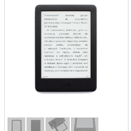
1
/
4