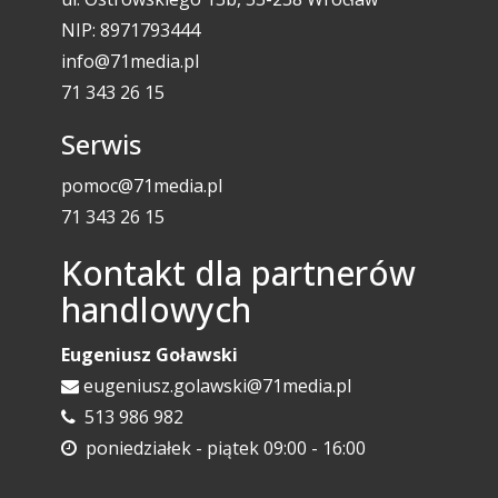
NIP: 8971793444
info@71media.pl
71 343 26 15
Serwis
pomoc@71media.pl
71 343 26 15
Kontakt dla partnerów
handlowych
Eugeniusz Goławski
eugeniusz.golawski@71media.pl
513 986 982
poniedziałek - piątek 09:00 - 16:00