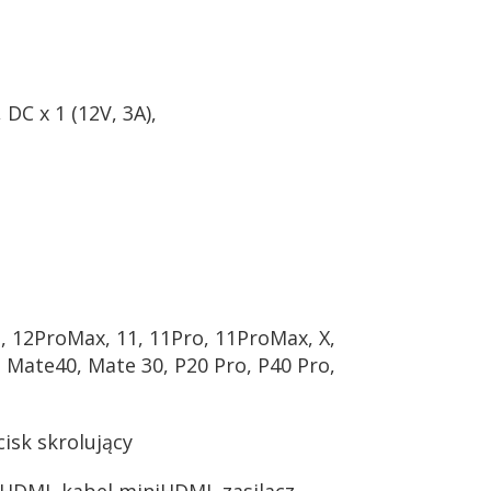
DC x 1 (12V, 3A),
, 12ProMax, 11, 11Pro, 11ProMax, X,
ei Mate40, Mate 30, P20 Pro, P40 Pro,
cisk skrolujący
HDMI, kabel miniHDMI, zasilacz,