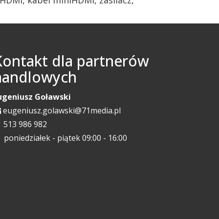
Kontakt dla partnerów
handlowych
ugeniusz Goławski
eugeniusz.golawski@71media.pl
513 986 982
poniedziałek - piątek 09:00 - 16:00