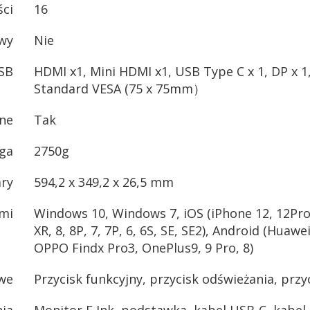
ści
16
owy
Nie
SB
HDMI x1, Mini HDMI x1, USB Type C x 1, DP x 1, 
Standard VESA (75 x 75mm）
zne
Tak
ga
2750g
ry
594,2 x 349,2 x 26,5 mm
mi
Windows 10, Windows 7, iOS (iPhone 12, 12Pro
XR, 8, 8P, 7, 7P, 6, 6S, SE, SE2), Android (Huaw
OPPO Findx Pro3, OnePlus9, 9 Pro, 8)
we
Przycisk funkcyjny, przycisk odświeżania, przy
ia
Monitor E Ink, podstawka, kabel USB-C, kabel 