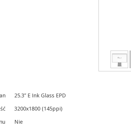
an
25.3” E Ink Glass EPD
ość
3200x1800 (145ppi)
anu
Nie