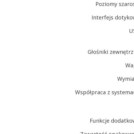
Poziomy szaro
Interfejs dotyk
U
Głośniki zewnętr
Wa
Wymia
Współpraca z systema
Funkcje dodatko
Zawartość opakowan