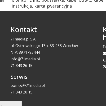
instrukcja, karta gwarancyjna
Kontakt
71media.pl S.A.
ul. Ostrowskiego 13b, 53-238 Wrocław
E
NIP: 8971793444
info@71media.pl
71 343 26 15
Serwis
pomoc@71media.pl
71 343 26 15
go