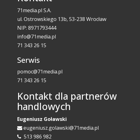
71media.pl S.A.
ul. Ostrowskiego 13b, 53-238 Wrocław
NIP: 8971793444
info@71media.pl
71 343 26 15
Serwis
pomoc@71media.pl
71 343 26 15
Kontakt dla partnerów
handlowych
Eugeniusz Goławski
eugeniusz.golawski@71media.pl
513 986 982