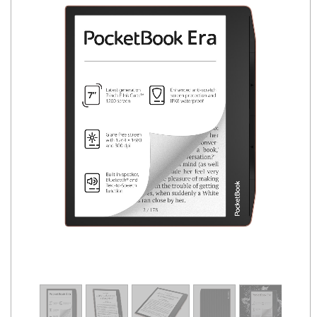
1
/
9