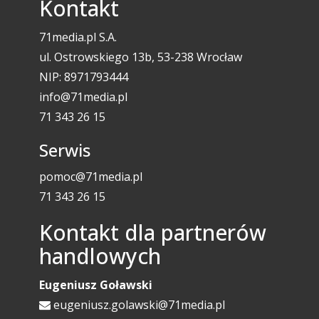
Kontakt
71media.pl S.A.
ul. Ostrowskiego 13b, 53-238 Wrocław
NIP: 8971793444
info@71media.pl
71 343 26 15
Serwis
pomoc@71media.pl
71 343 26 15
Kontakt dla partnerów
handlowych
Eugeniusz Goławski
eugeniusz.golawski@71media.pl