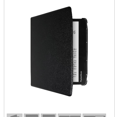
1
/
5