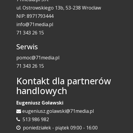
ul. Ostrowskiego 13b, 53-238 Wrocław
NIP: 8971793444
info@71media.pl
71 343 26 15
Serwis
pomoc@71media.pl
71 343 26 15
Kontakt dla partnerów
handlowych
Eugeniusz Goławski
eugeniusz.golawski@71media.pl
513 986 982
poniedziałek - piątek 09:00 - 16:00