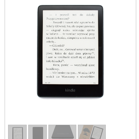
1
/
4