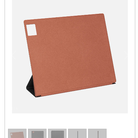
1
/
5