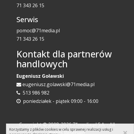
71 343 26 15
Serwis
pomoc@71media.pl
71 343 26 15
Kontakt dla partnerów
handlowych
Eugeniusz Goławski
eugeniusz.golawski@71media.pl
513 986 982
poniedziałek - piątek 09:00 - 16:00
Copyright © 2008-2026 71media.pl S.A. - All
×
Korzystamy z plików cookies w celu sprawnej realizacji usług i
Rights Reserved.