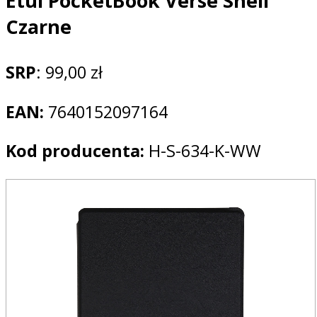
Etui PocketBook Verse Shell
Czarne
SRP
: 99,00 zł
EAN:
7640152097164
Kod producenta:
H-S-634-K-WW