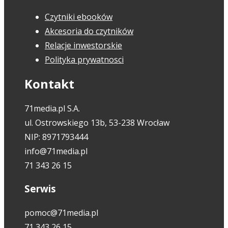
Czytniki ebooków
Akcesoria do czytników
Relacje inwestorskie
Polityka prywatnosci
Kontakt
71media.pl S.A.
ul. Ostrowskiego 13b, 53-238 Wrocław
NIP: 8971793444
info@71media.pl
71 343 26 15
Serwis
pomoc@71media.pl
71 343 26 15