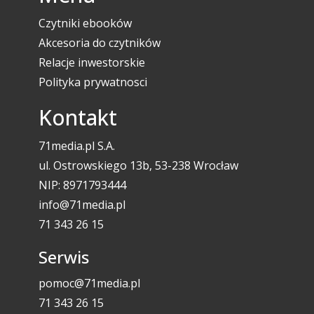
Czytniki ebooków
Akcesoria do czytników
Relacje inwestorskie
Polityka prywatnosci
Kontakt
71media.pl S.A.
ul. Ostrowskiego 13b, 53-238 Wrocław
NIP: 8971793444
info@71media.pl
71 343 26 15
Serwis
pomoc@71media.pl
71 343 26 15