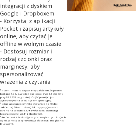
integracji z dyskiem
Google i Dropboxem
- Korzystaj z aplikacji
Pocket i zapisuj artykuły
online, aby czytać je
offline w wolnym czasie
- Dostosuj rozmiar i
rodzaj czcionki oraz
marginesy, aby
spersonalizować
wrażenia z czytania
¹ 1 GB = 1 miliard bajtów. Przy założeniu, że jeden e-
book ma 1,3 MB, a jeden audiobook trwa 6,5 godziny
przy 28,8 MB na godzinę. Część pamięci jest
wykorzystywana przez system operacyjny.
² Jedno ładowanie czytnika wystarcza na 40 dni
codziennej 30-minutowej lektury przy jasności
ekranu na poziomie 30% i wyłączonej technologii
bezprzewodowej Wi-Fi i Bluetooth®.
³ Audiobooki Kobo dostępne tylko w wybranych krajach.
Wymagane są bezprzewodowe słuchawki lub głośnik
Bluetooth®.