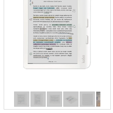
1
/
13