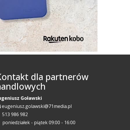
Kontakt dla partnerów
handlowych
ugeniusz Goławski
eugeniusz.golawski@71media.pl
513 986 982
poniedziałek - piątek 09:00 - 16:00