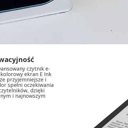
wacyjność
wansowany czytnik e-
kolorowy ekran E Ink
cze przyjemniejsze i
or spełni oczekiwania
zytelników, dzięki
znym i najnowszym