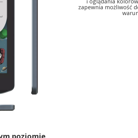
i oglądania koloro
zapewnia możliwość d
warun
ym poziomie