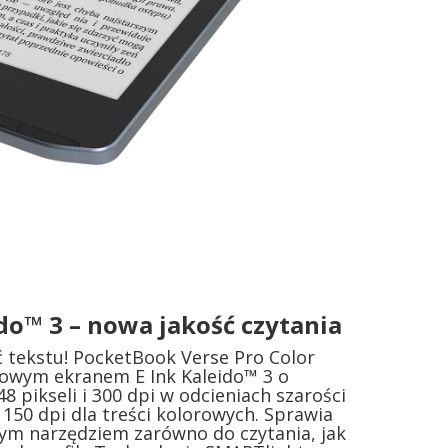
ido™ 3 – nowa jakość czytania
ć tekstu! PocketBook Verse Pro Color
alowym ekranem E Ink Kaleido™ 3 o
48 pikseli i 300 dpi w odcieniach szarości
i 150 dpi dla treści kolorowych. Sprawia
lnym narzędziem zarówno do czytania, jak