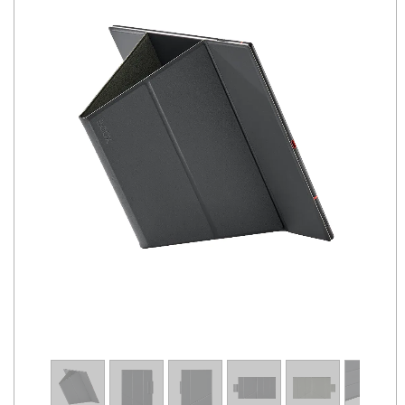
1
/
7