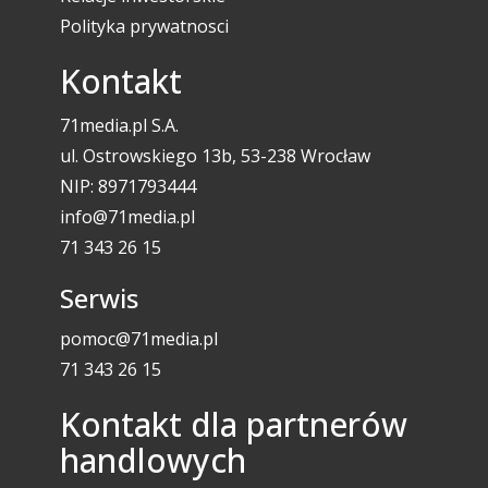
Polityka prywatnosci
Kontakt
71media.pl S.A.
ul. Ostrowskiego 13b, 53-238 Wrocław
NIP: 8971793444
info@71media.pl
71 343 26 15
Serwis
pomoc@71media.pl
71 343 26 15
Kontakt dla partnerów
handlowych