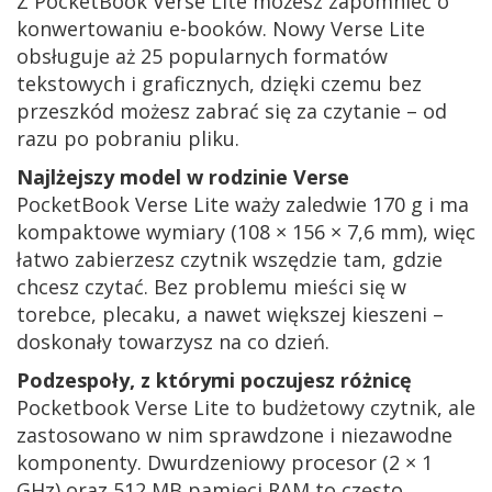
Z PocketBook Verse Lite możesz zapomnieć o
konwertowaniu e-booków. Nowy Verse Lite
obsługuje aż 25 popularnych formatów
tekstowych i graficznych, dzięki czemu bez
przeszkód możesz zabrać się za czytanie – od
razu po pobraniu pliku.
Najlżejszy model w rodzinie Verse
PocketBook Verse Lite waży zaledwie 170 g i ma
kompaktowe wymiary (108 × 156 × 7,6 mm), więc
łatwo zabierzesz czytnik wszędzie tam, gdzie
chcesz czytać. Bez problemu mieści się w
torebce, plecaku, a nawet większej kieszeni –
doskonały towarzysz na co dzień.
Podzespoły, z którymi poczujesz różnicę
Pocketbook Verse Lite to budżetowy czytnik, ale
zastosowano w nim sprawdzone i niezawodne
komponenty. Dwurdzeniowy procesor (2 × 1
GHz) oraz 512 MB pamięci RAM to często