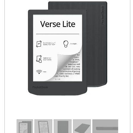
1
/
10