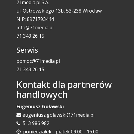
71media.pl S.A.
ul. Ostrowskiego 13b, 53-238 Wrocław
NIP: 8971793444
info@71media.pl
71 343 26 15
Serwis
pomoc@71media.pl
71 343 26 15
Kontakt dla partnerów
handlowych
Eugeniusz Goławski
eugeniusz.golawski@71media.pl
513 986 982
poniedziałek - piątek 09:00 - 16:00