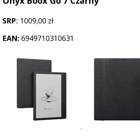
Onyx Boox Go 7 Czarny
SRP
: 1009,00 zł
EAN:
6949710310631