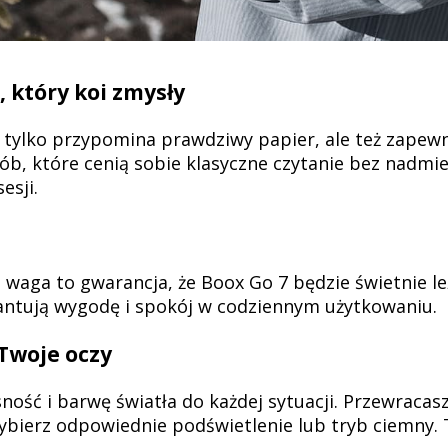
 który koi zmysły
e tylko przypomina prawdziwy papier, ale też zapewn
sób, które cenią sobie klasyczne czytanie bez nadmier
esji.
aga to gwarancja, że Boox Go 7 będzie świetnie le
rantują wygodę i spokój w codziennym użytkowaniu.
Twoje oczy
ść i barwę światła do każdej sytuacji. Przewracasz
ybierz odpowiednie podświetlenie lub tryb ciemny. T