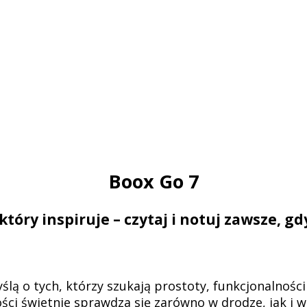
Boox Go 7
tóry inspiruje – czytaj i notuj zawsze, g
ślą o tych, którzy szukają prostoty, funkcjonalnośc
ści świetnie sprawdza się zarówno w drodze, jak i 