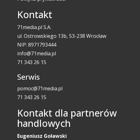
Kontakt
71media.pl S.A.
ul. Ostrowskiego 13b, 53-238 Wrocław
NIP: 8971793444
info@71media.pl
71 343 26 15
Serwis
pomoc@71media.pl
71 343 26 15
Kontakt dla partnerów
handlowych
Eugeniusz Goławski