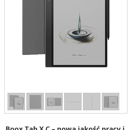
1
/
6
Boox Tab X C – nowa jakość pracy i