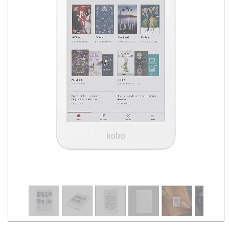
1
/
12