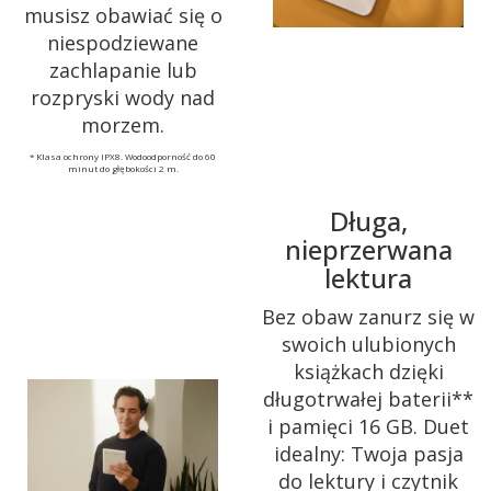
musisz obawiać się o
niespodziewane
zachlapanie lub
rozpryski wody nad
morzem.
* Klasa ochrony IPX8. Wodoodporność do 60
minut do głębokości 2 m.
Długa,
nieprzerwana
lektura
Bez obaw zanurz się w
swoich ulubionych
książkach dzięki
długotrwałej baterii**
i pamięci 16 GB. Duet
idealny: Twoja pasja
do lektury i czytnik