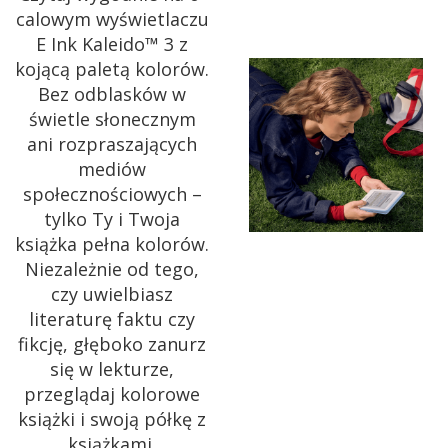
calowym wyświetlaczu
E Ink Kaleido™ 3 z
kojącą paletą kolorów.
Bez odblasków w
świetle słonecznym
ani rozpraszających
mediów
społecznościowych –
tylko Ty i Twoja
książka pełna kolorów.
Niezależnie od tego,
czy uwielbiasz
literaturę faktu czy
fikcję, głęboko zanurz
się w lekturze,
przeglądaj kolorowe
książki i swoją półkę z
książkami.