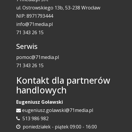
ul. Ostrowskiego 13b, 53-238 Wrocław
NIP: 8971793444
info@71media.pl
71 343 26 15
Serwis
pomoc@71media.pl
71 343 26 15
Kontakt dla partnerów
handlowych
Eugeniusz Goławski
eugeniusz.golawski@71media.pl
513 986 982
poniedziałek - piątek 09:00 - 16:00