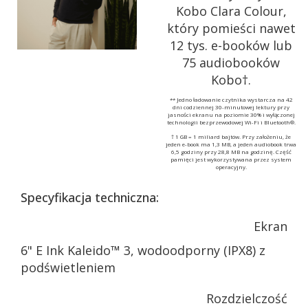
Kobo Clara Colour,
który pomieści nawet
12 tys. e-booków lub
75 audiobooków
Kobo†.
** Jedno ładowanie czytnika wystarcza na 42
dni codziennej 30-minutowej lektury przy
jasności ekranu na poziomie 30% i wyłączonej
technologii bezprzewodowej Wi-Fi i Bluetooth®.
† 1 GB = 1 miliard bajtów. Przy założeniu, że
jeden e-book ma 1,3 MB, a jeden audiobook trwa
6,5 godziny przy 28,8 MB na godzinę. Część
pamięci jest wykorzystywana przez system
operacyjny.
Specyfikacja techniczna:
Ekran
6" E Ink Kaleido™ 3, wodoodporny (IPX8) z
podświetleniem
Rozdzielczość