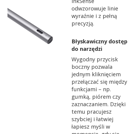
InkSense
odwzorowuje linie
wyraźnie i z pełną
precyzją.
Błyskawiczny dostęp
do narzędzi
Wygodny przycisk
boczny pozwala
jednym kliknięciem
przełączać się między
funkcjami – np.
gumką, piórem czy
zaznaczaniem. Dzięki
temu pracujesz
szybciej i łatwiej
łapiesz myśli w
momencie, gdy się