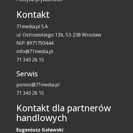
Kontakt
71media.pl S.A.
ul. Ostrowskiego 13b, 53-238 Wrocław
NIP: 8971793444
info@71media.pl
71 343 26 15
Serwis
pomoc@71media.pl
71 343 26 15
Kontakt dla partnerów
handlowych
Eugeniusz Goławski