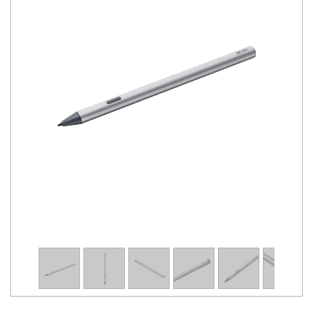
1
/
8