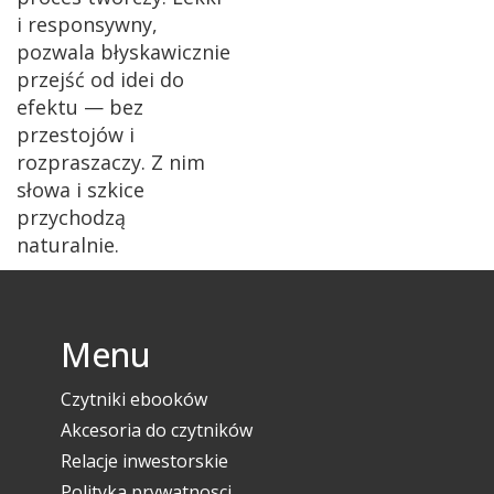
i responsywny,
pozwala błyskawicznie
przejść od idei do
efektu — bez
przestojów i
rozpraszaczy. Z nim
słowa i szkice
przychodzą
naturalnie.
Menu
Czytniki ebooków
Akcesoria do czytników
Relacje inwestorskie
Polityka prywatnosci