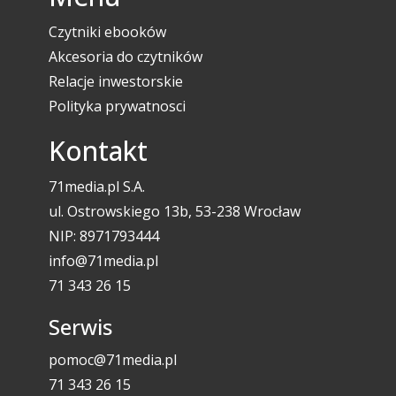
Czytniki ebooków
Akcesoria do czytników
Relacje inwestorskie
Polityka prywatnosci
Kontakt
71media.pl S.A.
ul. Ostrowskiego 13b, 53-238 Wrocław
NIP: 8971793444
info@71media.pl
71 343 26 15
Serwis
pomoc@71media.pl
71 343 26 15