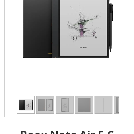
1
/
14