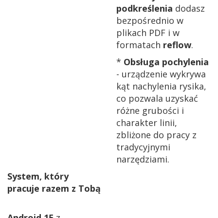
podkreślenia
dodasz
bezpośrednio w
plikach PDF i w
formatach
reflow
.
*
Obsługa pochylenia
- urządzenie wykrywa
kąt nachylenia rysika,
co pozwala uzyskać
różne grubości i
charakter linii,
zbliżone do pracy z
tradycyjnymi
narzędziami.
System, który
pracuje razem z Tobą
Android 15
z