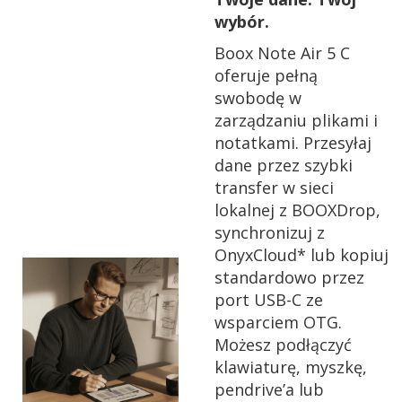
wybór.
Boox Note Air 5 C
oferuje pełną
swobodę w
zarządzaniu plikami i
notatkami. Przesyłaj
dane przez szybki
transfer w sieci
lokalnej z BOOXDrop,
synchronizuj z
OnyxCloud* lub kopiuj
standardowo przez
port USB-C ze
wsparciem OTG.
Możesz podłączyć
klawiaturę, myszkę,
pendrive’a lub