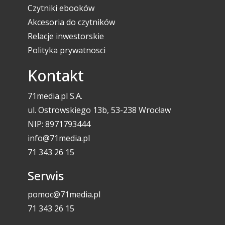
Czytniki ebooków
Akcesoria do czytników
Relacje inwestorskie
Polityka prywatnosci
Kontakt
71media.pl S.A.
ul. Ostrowskiego 13b, 53-238 Wrocław
NIP: 8971793444
info@71media.pl
71 343 26 15
Serwis
pomoc@71media.pl
71 343 26 15