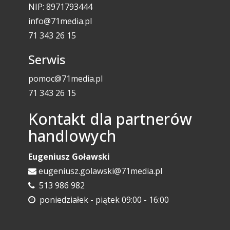
NIP: 8971793444
info@71media.pl
71 343 26 15
Serwis
pomoc@71media.pl
71 343 26 15
Kontakt dla partnerów
handlowych
Eugeniusz Goławski
eugeniusz.golawski@71media.pl
513 986 982
poniedziałek - piątek 09:00 - 16:00