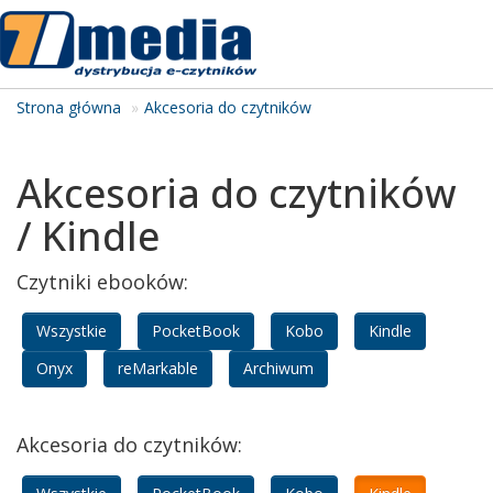
Tog
navi
Strona główna
Akcesoria do czytników
Akcesoria do czytników
/ Kindle
Czytniki ebooków:
Wszystkie
PocketBook
Kobo
Kindle
Onyx
reMarkable
Archiwum
Akcesoria do czytników: