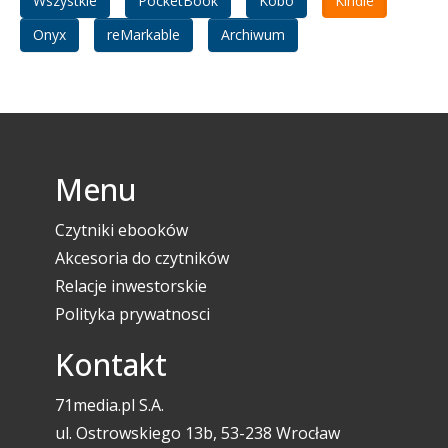
Wszystkie
PocketBook
Kobo
Kindle
Onyx
reMarkable
Archiwum
Menu
Czytniki ebooków
Akcesoria do czytników
Relacje inwestorskie
Polityka prywatnosci
Kontakt
71media.pl S.A.
ul. Ostrowskiego 13b, 53-238 Wrocław