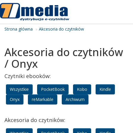
Tog
navi
Strona główna
Akcesoria do czytników
Akcesoria do czytników
/ Onyx
Czytniki ebooków:
Wszystkie
PocketBook
Kobo
Kindle
Onyx
reMarkable
Archiwum
Akcesoria do czytników: