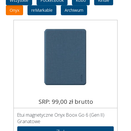
Wszystkie
PocketBook
Kobo
Kindle
Onyx
reMarkable
Archiwum
SRP: 99,00 zł brutto
Etui magnetyczne Onyx Boox Go 6 (Gen II)
Granatowe