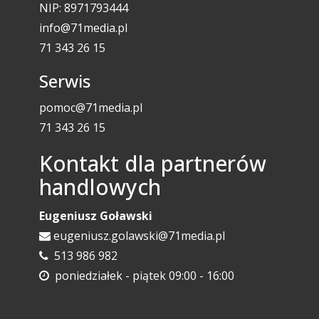
NIP: 8971793444
info@71media.pl
71 343 26 15
Serwis
pomoc@71media.pl
71 343 26 15
Kontakt dla partnerów
handlowych
Eugeniusz Goławski
eugeniusz.golawski@71media.pl
513 986 982
poniedziałek - piątek 09:00 - 16:00