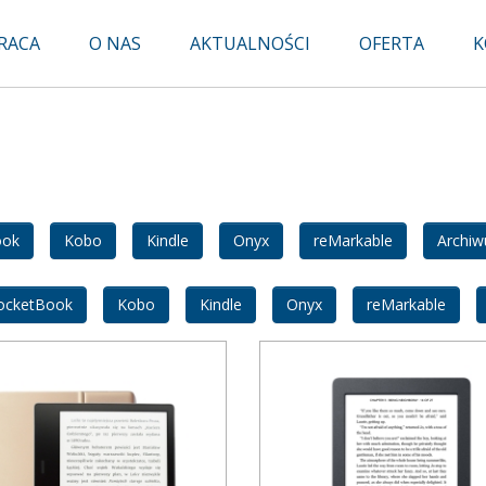
RACA
O NAS
AKTUALNOŚCI
OFERTA
K
ook
Kobo
Kindle
Onyx
reMarkable
Archi
ocketBook
Kobo
Kindle
Onyx
reMarkable