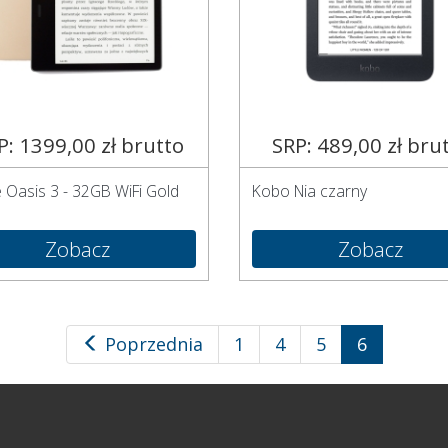
P: 1399,00 zł brutto
SRP: 489,00 zł bru
e Oasis 3 - 32GB WiFi Gold
Kobo Nia czarny
Zobacz
Zobacz
Poprzednia
1
4
5
6